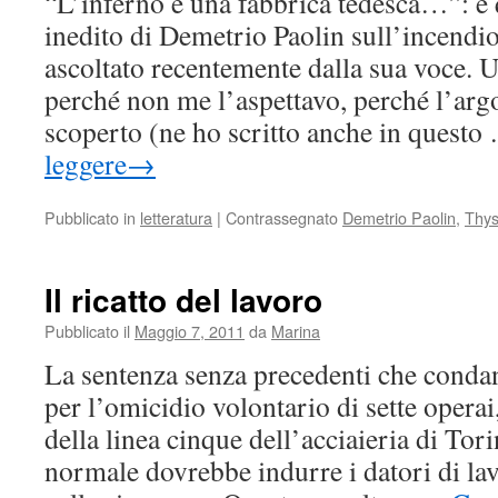
“L’inferno è una fabbrica tedesca…”: è 
inedito di Demetrio Paolin sull’incend
ascoltato recentemente dalla sua voce. 
perché non me l’aspettavo, perché l’ar
scoperto (ne ho scritto anche in quest
leggere
→
Pubblicato in
letteratura
|
Contrassegnato
Demetrio Paolin
,
Thys
Il ricatto del lavoro
Pubblicato il
Maggio 7, 2011
da
Marina
La sentenza senza precedenti che cond
per l’omicidio volontario di sette operai
della linea cinque dell’acciaieria di Tor
normale dovrebbe indurre i datori di lav