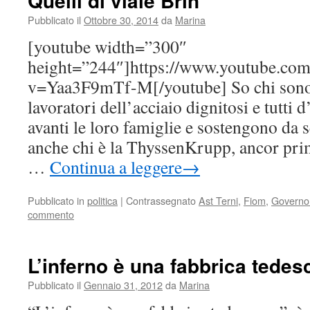
Quelli di viale Brin
Pubblicato il
Ottobre 30, 2014
da
Marina
[youtube width=”300″
height=”244″]https://www.youtube.com
v=Yaa3F9mTf-M[/youtube] So chi sono q
lavoratori dell’acciaio dignitosi e tutti
avanti le loro famiglie e sostengono da s
anche chi è la ThyssenKrupp, ancor pri
…
Continua a leggere
→
Pubblicato in
politica
|
Contrassegnato
Ast Terni
,
Fiom
,
Governo
commento
L’inferno è una fabbrica tede
Pubblicato il
Gennaio 31, 2012
da
Marina