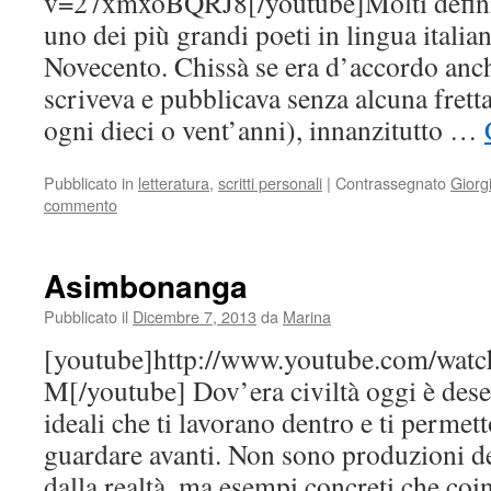
v=27xmxoBQRJ8[/youtube]Molti defini
uno dei più grandi poeti in lingua italia
Novecento. Chissà se era d’accordo anch
scriveva e pubblicava senza alcuna frett
ogni dieci o vent’anni), innanzitutto …
Pubblicato in
letteratura
,
scritti personali
|
Contrassegnato
Giorgi
commento
Asimbonanga
Pubblicato il
Dicembre 7, 2013
da
Marina
[youtube]http://www.youtube.com/wa
M[/youtube] Dov’era civiltà oggi è dese
ideali che ti lavorano dentro e ti permett
guardare avanti. Non sono produzioni d
dalla realtà, ma esempi concreti che co