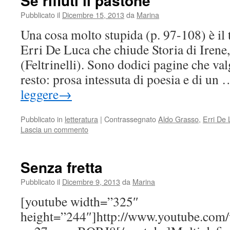
Se rifiuti il pastone
Pubblicato il
Dicembre 15, 2013
da
Marina
Una cosa molto stupida (p. 97-108) è il t
Erri De Luca che chiude Storia di Irene,
(Feltrinelli). Sono dodici pagine che va
resto: prosa intessuta di poesia e di un
leggere
→
Pubblicato in
letteratura
|
Contrassegnato
Aldo Grasso
,
Erri De
Lascia un commento
Senza fretta
Pubblicato il
Dicembre 9, 2013
da
Marina
[youtube width=”325″
height=”244″]http://www.youtube.com/