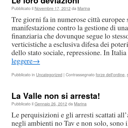
Le loro deviazioni
Pubblicato il
Novembre 17, 2012
da
Marina
Tre giorni fa in numerose città europee s
manifestazione contro la gestione di un
finanziaria che dovunque segue lo stesso
verticistiche a esclusiva difesa dei pote
dello stato sociale, repressione. In Ital
leggere
→
Pubblicato in
Uncategorized
|
Contrassegnato
forze dell'ordine
,
La Valle non si arresta!
Pubblicato il
Gennaio 26, 2012
da
Marina
Le perquisizioni e gli arresti scattati all’a
negli ambienti no Tav e non solo, sono i