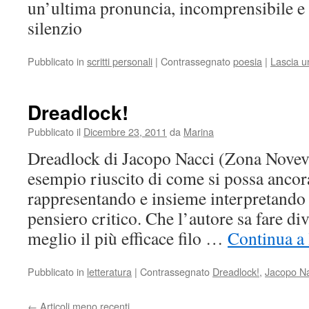
un’ultima pronuncia, incomprensibile e
silenzio
Pubblicato in
scritti personali
|
Contrassegnato
poesia
|
Lascia 
Dreadlock!
Pubblicato il
Dicembre 23, 2011
da
Marina
Dreadlock di Jacopo Nacci (Zona Novev
esempio riuscito di come si possa ancora
rappresentando e insieme interpretando l
pensiero critico. Che l’autore sa fare di
meglio il più efficace filo …
Continua a 
Pubblicato in
letteratura
|
Contrassegnato
Dreadlock!
,
Jacopo Na
←
Articoli meno recenti