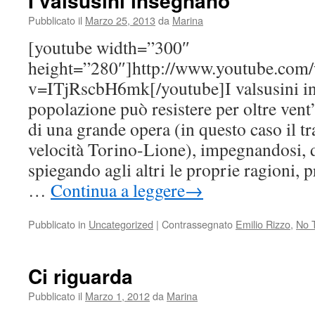
I valsusini insegnano
Pubblicato il
Marzo 25, 2013
da
Marina
[youtube width=”300″
height=”280″]http://www.youtube.com/
v=ITjRscbH6mk[/youtube]I valsusini i
popolazione può resistere per oltre vent’
di una grande opera (in questo caso il tra
velocità Torino-Lione), impegnandosi,
spiegando agli altri le proprie ragioni, 
…
Continua a leggere
→
Pubblicato in
Uncategorized
|
Contrassegnato
Emilio Rizzo
,
No 
Ci riguarda
Pubblicato il
Marzo 1, 2012
da
Marina