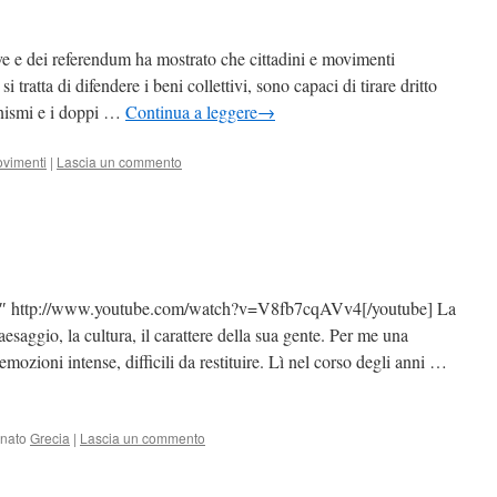
tive e dei referendum ha mostrato che cittadini e movimenti
 tratta di difendere i beni collettivi, sono capaci di tirare dritto
onismi e i doppi …
Continua a leggere
→
vimenti
|
Lascia un commento
0″ http://www.youtube.com/watch?v=V8fb7cqAVv4[/youtube] La
aesaggio, la cultura, il carattere della sua gente. Per me una
emozioni intense, difficili da restituire. Lì nel corso degli anni …
nato
Grecia
|
Lascia un commento