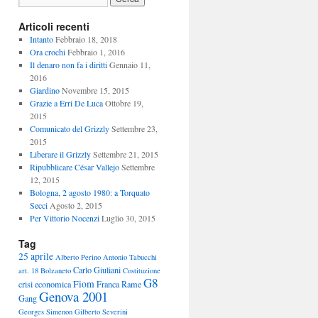
Articoli recenti
Intanto
Febbraio 18, 2018
Ora crochi
Febbraio 1, 2016
Il denaro non fa i diritti
Gennaio 11,
2016
Giardino
Novembre 15, 2015
Grazie a Erri De Luca
Ottobre 19,
2015
Comunicato del Grizzly
Settembre 23,
2015
Liberare il Grizzly
Settembre 21, 2015
Ripubblicare César Vallejo
Settembre
12, 2015
Bologna, 2 agosto 1980: a Torquato
Secci
Agosto 2, 2015
Per Vittorio Nocenzi
Luglio 30, 2015
Tag
25 aprile
Alberto Perino
Antonio Tabucchi
Carlo Giuliani
art. 18
Bolzaneto
Costituzione
G8
Fiom
crisi economica
Franca Rame
Genova 2001
Gang
Georges Simenon
Gilberto Severini