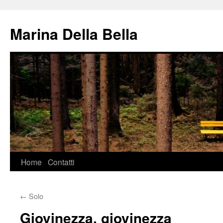
Vai
al
Marina Della Bella
contenuto
Home
Contatti
←
Solo
Giovinezza, giovinezza