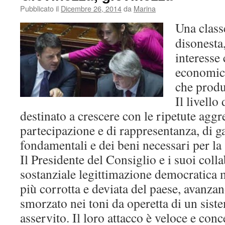
Pubblicato il
Dicembre 26, 2014
da
Marina
Una class
disonesta
interesse 
economico
che produ
Il livello 
destinato a crescere con le ripetute aggre
partecipazione e di rappresentanza, di ga
fondamentali e dei beni necessari per la
Il Presidente del Consiglio e i suoi colla
sostanziale legittimazione democratica m
più corrotta e deviata del paese, avanza
smorzato nei toni da operetta di un sis
asservito. Il loro attacco è veloce e conc